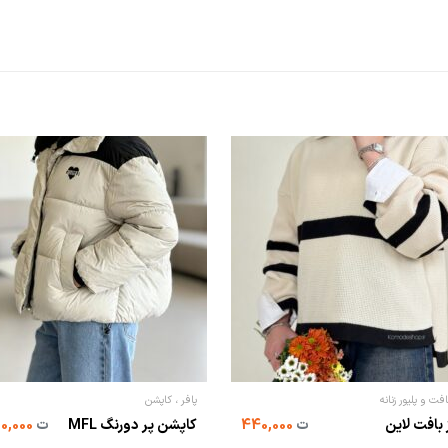
افت و پلیور زنانه
پافر ، کاپشن
 بافت لاین
ت
440,000
کاپشن پر دورنگ MFL
ت
2,950,000