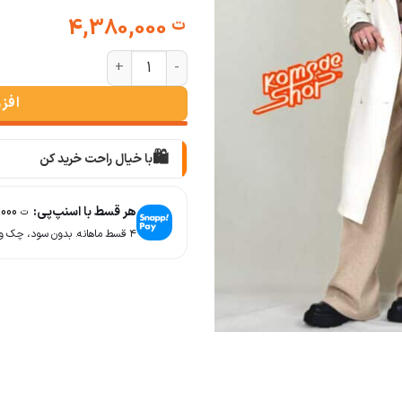
4,380,000
ت
ترنچ کت بلند کلاسیک عدد
افز
🛍️
با خیال راحت خرید کن
📦
با دقت بسته‌بندی می‌کنیم
هر قسط با اسنپ‌پی:
1,095,000
ت
🚚
۴ قسط ماهانه. بدون سود، چک و ضامن.
سریع به دستت می‌رسه
🧡
بعد از خرید هم کنارتیم