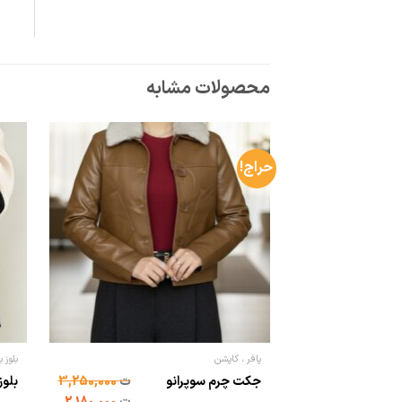
محصولات مشابه
حراج!
پافر ، کاپشن
بلوز ب
جکت چرم سوپرانو
ت
3,250,000
بلوز