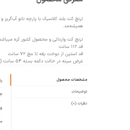
ترنچ کت بلند کلاسیک با پارچه نانو آب‌گریز 
همیشه‌مد.
ترنچ کت وارداتی و محصول کشور کره میباشد
قد ۱۱۲ سانت
قد استین از دوخت یقه تا مچ ۷۲ سانت
عرض سینه در حالت دکمه بسته ۵۴ سانت ( در حالت دکمه باز ۶ سانت به اندازه اضافه میشود)
مشخصات محصول
ر
توضیحات
ج
نظرات (0)
وی
سا