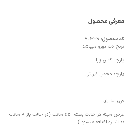
🚚
سریع به دستت می‌رسه
معرفی محصول
🧡
بعد از خرید هم کنارتیم
کد محصول:
80439
ترنج کت دورو میباشد
پارچه کتان زارا
پارچه مخمل کبریتی
فری سایزی
عرض سینه در حالت بسته 55 سانت (در حالت باز 8 سانت
به اندازه اضافه میشود )