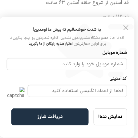
قد آستین از شروع حلقه آستین 63 سانت
قد 112 سانت
به شدت خوشحالیم که پیش ما اومدین!
اگه تا حالا عضو باشگاه مشتریانمون نشدین، کافیه شماره‌تون رو اینجا بذارین تا
برای اولین سفارش‌تون
اعتبار هدیه رایگان از ما بگیرید!
قد مانکن 165 سانت
شماره موبایل
سایز مانکن 38
کد امنیتی
komode
همه مدل
بارونی و پالتو را اینجا
ببینید.
نمایش نده!
دریافت شارژ
مشخصات محصول