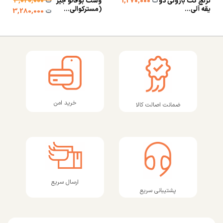
ترنچ کت بارونی دو
وست بوفالو جیر
ت
1,270,000
ت
4,020,000
یقه آلی...
(مسترکوالی...
ت
3,280,000
خرید امن
ضمانت اصالت کالا
ارسال سریع
پشتیبانی سریع