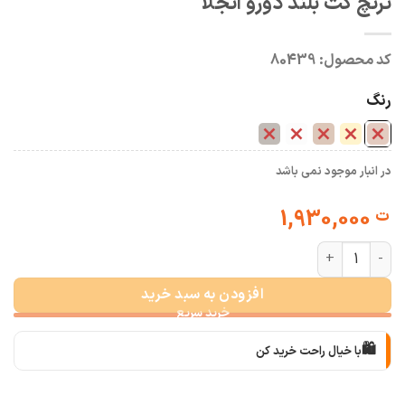
ترنچ کت بلند دورو آنجلا
کد محصول:
80439
رنگ
در انبار موجود نمی باشد
1,930,000
ت
ترنچ کت بلند دورو آنجلا عدد
افزودن به سبد خرید
🛍️
با خیال راحت خرید کن
📦
با دقت بسته‌بندی می‌کنیم