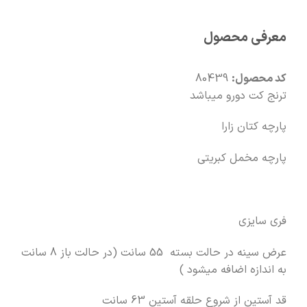
🧡
بعد از خرید هم کنارتیم
معرفی محصول
🛍️
با خیال راحت خرید کن
کد محصول:
80439
ترنج کت دورو میباشد
پارچه کتان زارا
پارچه مخمل کبریتی
فری سایزی
عرض سینه در حالت بسته 55 سانت (در حالت باز 8 سانت
به اندازه اضافه میشود )
قد آستین از شروع حلقه آستین 63 سانت