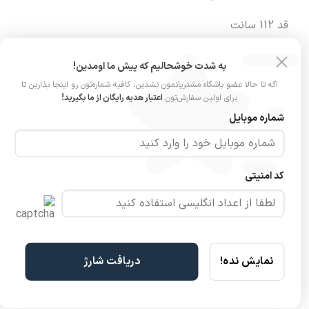
قد 112 سانت
به شدت خوشحالیم که پیش ما اومدین!
اگه تا حالا عضو باشگاه مشتریانمون نشدین، کافیه شماره‌تون رو اینجا بذارین تا
قد مانکن 165 سانت
برای اولین سفارش‌تون
اعتبار هدیه رایگان از ما بگیرید!
شماره موبایل
سایز مانکن 38
کد امنیتی
komode
همه مدل
بارونی و پالتو را اینجا
ببینید.
نمایش نده!
دریافت شارژ
مشخصات محصول
نظرات (0)