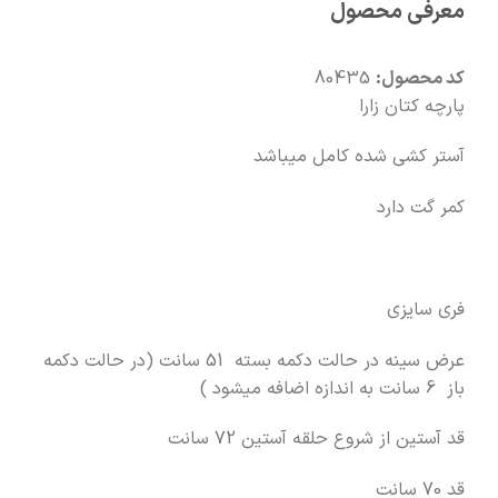
معرفی محصول
🧡
بعد از خرید هم کنارتیم
کد محصول:
80435
پارچه کتان زارا
آستر کشی شده کامل میباشد
کمر گت دارد
فری سایزی
عرض سینه در حالت دکمه بسته 51 سانت (در حالت دکمه
باز 6 سانت به اندازه اضافه میشود )
قد آستین از شروع حلقه آستین 72 سانت
قد 70 سانت