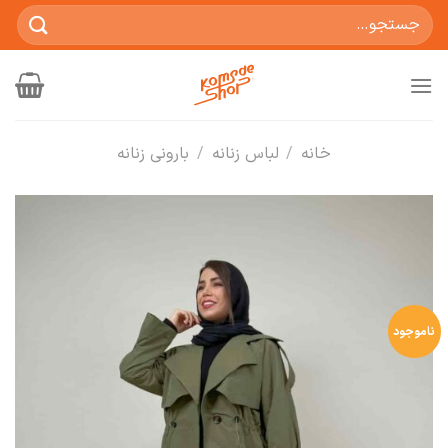
Ski
جستجو
t
برای:
conten
خانه
/
لباس زنانه
/
بارونی زنانه
ناموجود