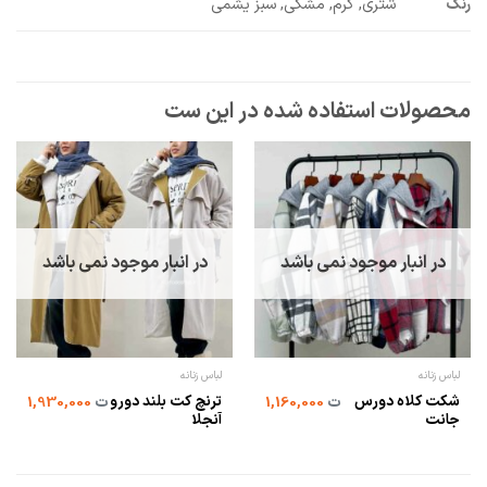
رنگ
شتری, کرم, مشکی, سبز یشمی
در انبار موجود نمی باشد
در انبار موجود نمی باشد
لباس زنانه
لباس زنانه
شکت کلاه دورس
ترنچ کت بلند دورو
ت
1,160,000
ت
1,930,000
جانت
آنجلا