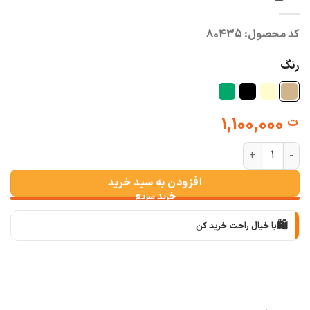
کد محصول:
80435
رنگ
1,100,000
ت
ترنج کت کمر گت راشل عدد
افزودن به سبد خرید
🛍️
با خیال راحت خرید کن
📦
با دقت بسته‌بندی می‌کنیم
🚚
سریع به دستت می‌رسه