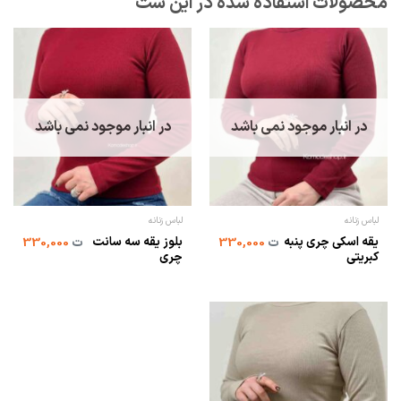
در انبار موجود نمی باشد
در انبار موجود نمی باشد
لباس زنانه
لباس زنانه
یقه اسکی چری پنبه
بلوز یقه سه سانت
ت
330,000
ت
330,000
کبریتی
چری