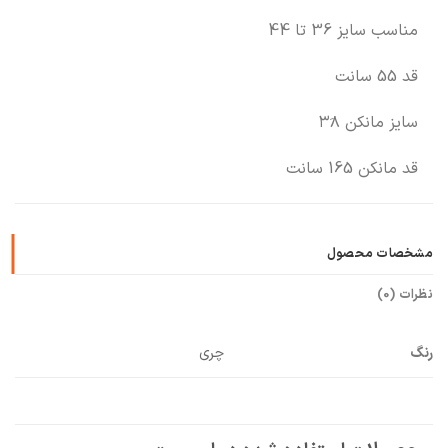
مناسب سایز 36 تا 44
قد 55 سانت
سایز مانکن ۳۸َ
قد مانکن 165 سانت
مشخصات محصول
نظرات (0)
رنگ
چری