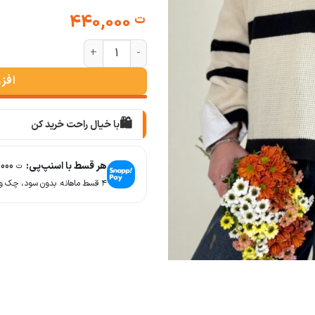
440,000
ت
بلوز بافت لاین عدد
افز
🛍️
با خیال راحت خرید کن
📦
با دقت بسته‌بندی می‌کنیم
هر قسط با اسنپ‌پی:
110,000
ت
🚚
۴ قسط ماهانه. بدون سود، چک و ضامن.
سریع به دستت می‌رسه
🧡
بعد از خرید هم کنارتیم