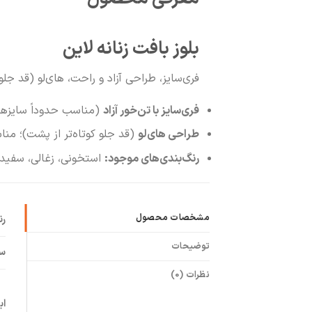
بلوز بافت زنانه لاین
فری‌سایز، طراحی آزاد و راحت، های‌لو (قد جلو ۵۶ و پشت ۶۵)
فری‌سایز با تن‌خور آزاد
(مناسب حدوداً سایزهای ۳۶ تا ۴
طراحی های‌لو
(قد جلو کوتاه‌تر از پشت)؛ منا
رنگ‌بندی‌های موجود:
استخونی، زغالی، سفید،
مشخصات محصول
ر
توضیحات
سا
نظرات (0)
اب