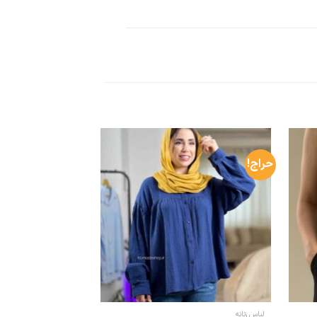
حراج!
لباس زنانه
بارونی زنانه