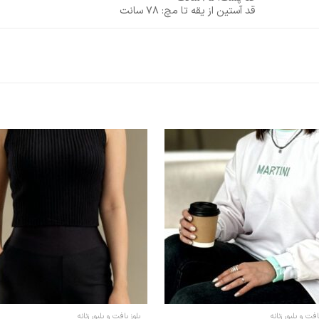
قد آستین از یقه تا مچ: ۷۸ سانت
افت و پلیور زنانه
بلوز بافت و پلیور زنانه