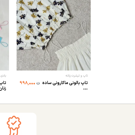
تاپ و تیشرت زنانه
بادی ز
تاپ بالونی ماکارونی ساده
تاپ 
ت
998,000
...
زنان