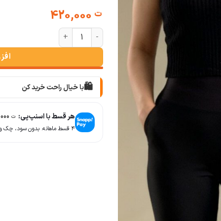
420,000
ت
بافت حلقه ای کراپ یقه گرد عدد
افز
🛍️
با خیال راحت خرید کن
📦
با دقت بسته‌بندی می‌کنیم
هر قسط با اسنپ‌پی:
105,000
ت
🚚
۴ قسط ماهانه. بدون سود، چک و ضامن.
سریع به دستت می‌رسه
🧡
بعد از خرید هم کنارتیم