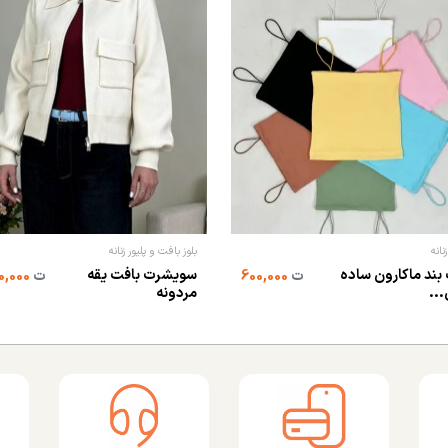
نانه
بلوز بافت و پلیور زنانه
بند ماکارون ساده
سویشرت بافت یقه
ت
600,000
ت
1,320,000
...
مردونه