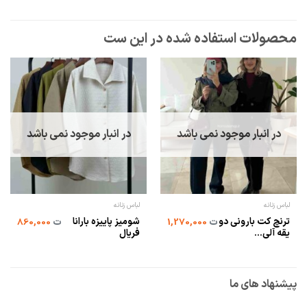
در انبار موجود نمی باشد
در انبار موجود نمی باشد
لباس زنانه
لباس زنانه
ترنچ کت بارونی دو
شومیز پاییزه بارانا
ت
1,270,000
ت
860,000
یقه آلی...
فریال
پیشنهاد های ما