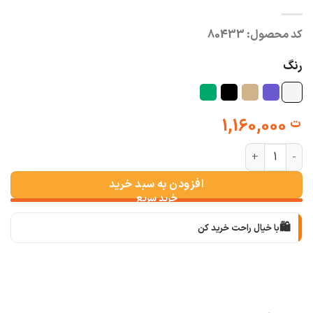
کد محصول:
80433
رنگ
1,160,000
ت
بارونی کلاهدار تلما عدد
افزودن به سبد خرید
🛍️
با خیال راحت خرید کن
📦
با دقت بسته‌بندی می‌کنیم
🚚
سریع به دستت می‌رسه