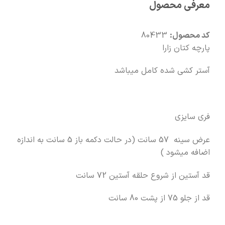
معرفی محصول
🧡
بعد از خرید هم کنارتیم
کد محصول:
80433
پارچه کتان زارا
آستر کشی شده کامل میباشد
فری سایزی
عرض سینه 57 سانت (در حالت دکمه باز 5 سانت به اندازه
اضافه میشود )
قد آستین از شروع حلقه آستین 72 سانت
قد از جلو 75 از پشت 80 سانت