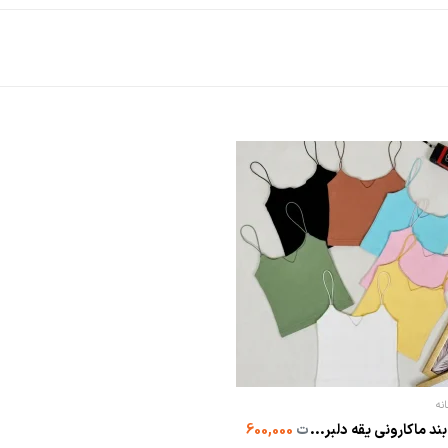
انه
ند ماکارونی یقه دلبر...
ت
600,000