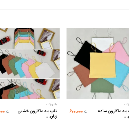
نانه
بادی زنانه
بند ماکارون ساده
تاپ بند ماکارون خشتی
ت
600,000
ت
600,000
...
زنان...