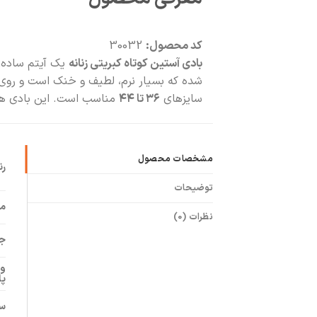
کد محصول:
30032
بادی آستین کوتاه کبریتی زنانه
یک آیتم ساده، 
شده که بسیار نرم، لطیف و خنک است و روی 
سایزهای
۳۶ تا ۴۴
مناسب است. این بادی هم ب
مشخصات محصول
ر
توضیحات
م
نظرات (0)
ج
وی
پا
سا