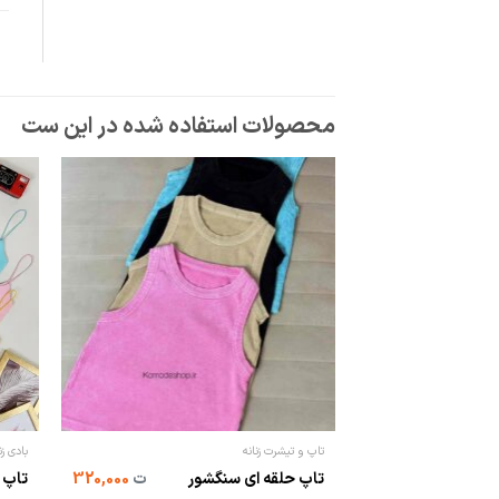
تاپ و تیشرت زنانه
بادی زن
تاپ حلقه ای سنگشور
ت
320,000
تاپ ب