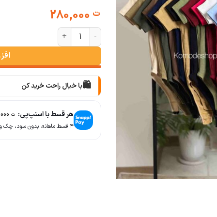
280,000
ت
بادی آستین کوتاه کبریتی عدد
افز
🛍️
با خیال راحت خرید کن
📦
با دقت بسته‌بندی می‌کنیم
هر قسط با اسنپ‌پی:
70,000
ت
🚚
۴ قسط ماهانه. بدون سود، چک و ضامن.
سریع به دستت می‌رسه
🧡
بعد از خرید هم کنارتیم