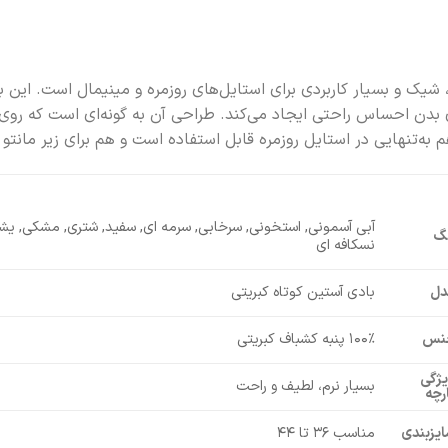
شیک و بسیار کاربردی برای استایل‌های روزمره و مینیمال است. این ب
بدن احساس راحتی ایجاد می‌کند. طراحی آن به گونه‌ای است که رو
ه‌تنهایی در استایل روزمره قابل استفاده است و هم برای زیر مانتو
آبی آسمونی, استخونی, سرخابی, سرمه ای, سفید, شتری, مشکی, یش
نگ
نسکافه ای
دل
بادی آستین کوتاه کبریتی
نس
۱۰۰٪ پنبه کشباف کبریتی
ژگی
بسیار نرم، لطیف و راحت
رچه
یزبندی
مناسب ۳۶ تا ۴۴