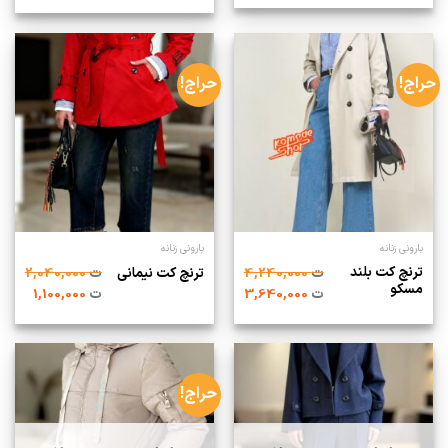
حراج!
حراج!
بارونی زنانه
بارونی زنانه
ترنچ کت بلند
ت
4,240,000
ترنچ کت نیمانی
ت
2,040,000
مسکو
ت
3,640,000
ت
1,100,000
حراج!