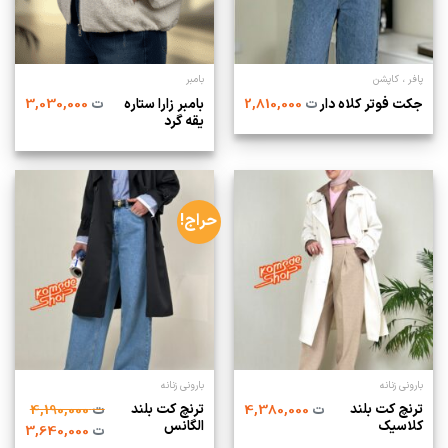
پافر ، کاپشن
بامبر
بامبر زارا ستاره
جکت فوتر کلاه دار
ت
2,810,000
ت
3,030,000
یقه گرد‌
حراج!
بارونی زنانه
بارونی زنانه
ترنچ کت بلند
ترنچ کت بلند
ت
4,380,000
ت
4,190,000
کلاسیک
الگانس
ت
3,640,000