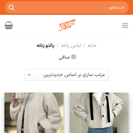
Ski
جستجو
t
برای:
conten
خانه
/
لباس زنانه
/
پالتو زنانه
صافی