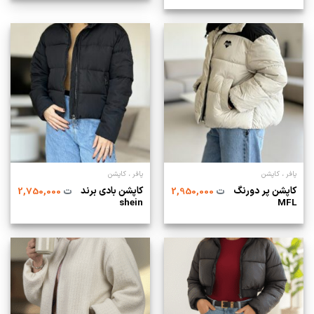
پافر ، کاپشن
پافر ، کاپشن
کاپشن پر دورنگ
کاپشن بادی برند
ت
2,950,000
ت
2,750,000
shein
MFL