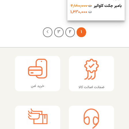
بامبر جکت کاوالیر
ت
2,180,000
ت
1,630,000
3
2
1
خرید امن
ضمانت اصالت کالا