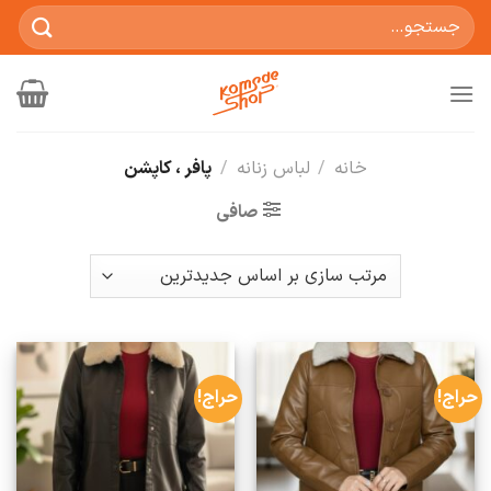
Ski
جستجو
t
برای:
conten
خانه
/
لباس زنانه
/
پافر ، کاپشن
صافی
حراج!
حراج!