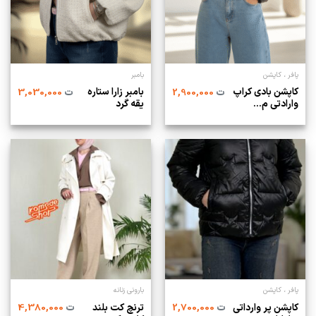
پافر ، کاپشن
بامبر
کاپشن بادی کراپ
بامبر زارا ستاره
ت
2,900,000
ت
3,030,000
وارادتی م...
یقه گرد‌
پافر ، کاپشن
بارونی زنانه
کاپشن پر وارداتی
ترنچ کت بلند
ت
2,700,000
ت
4,380,000