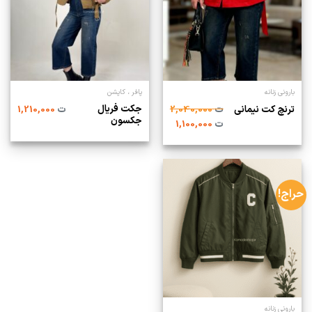
بارونی زنانه
پافر ، کاپشن
جکت فریال
ترنچ کت نیمانی
ت
2,040,000
ت
1,210,000
جکسون
ت
1,100,000
حراج!
بارونی زنانه