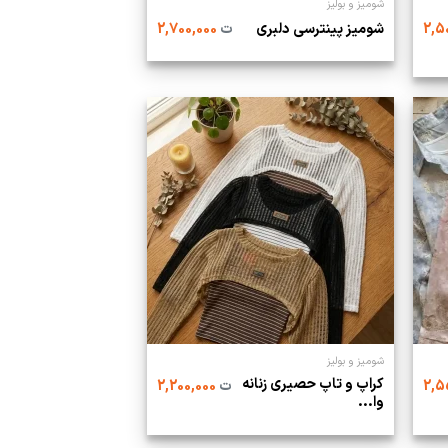
شومیز و بولیز
شومیز پینترسی دلبری
ت
2,700,000
شومیز و بولیز
کراپ و تاپ حصیری زنانه
ت
2,200,000
وا...