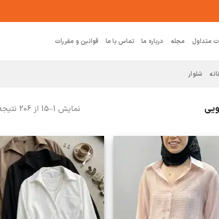
ت متداول
مجله
درباره ما
تماس با ما
قوانین و مقررات
انه
شلوار
ویی
نمایش 1–15 از 206 نتیجه