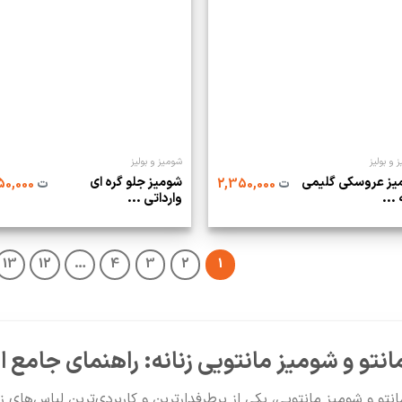
 و بولیز
شومیز و بولیز
یز عروسکی گلیمی
شومیز جلو گره ای
ت
2,350,000
ت
2,750,000
 ...
وارداتی ...
13
12
…
4
3
2
1
انتو و شومیز مانتویی زنانه: راهنمای جامع 
انتو و شومیز مانتویی، یکی از پرطرفدارترین و کاربردی‌ترین لباس‌های 