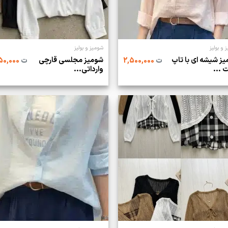
 و بولیز
شومیز و بولیز
ز شیشه ای با تاپ
شومیز مجلسی قارچی
ت
2,500,000
ت
2,750,000
 ...
وارداتی...