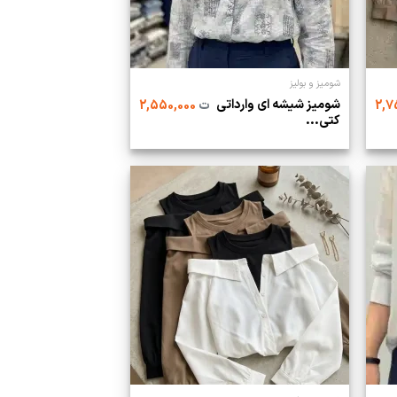
شومیز و بولیز
شومیز شیشه ای وارداتی
ت
2,550,000
کتی...