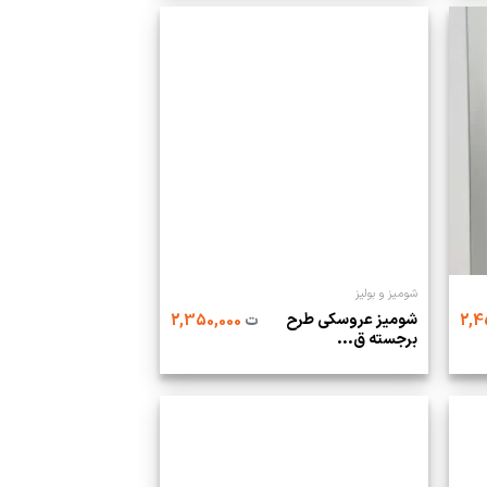
شومیز و بولیز
شومیز عروسکی طرح
ت
2,350,000
برجسته ق...