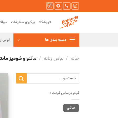
Ski
t
conten
فروشگاه
پیگیری سفارشات
سوالا
دسته بندی ها
لباس زن
خانه
/
لباس زنانه
/
مانتو و شومیز مانت
جستجو
برای:
فیلتر براساس قیمت :
حداقل
حداكثر
صافی
قیمت
قيمت