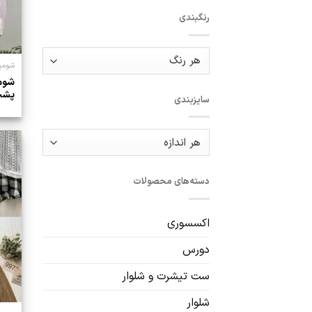
رنگبندی
شومیز
شومی
پشت
سایزبندی
دسته‌های محصولات
اکسسوری
دورس
ست تیشرت و شلوار
شلوار