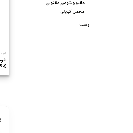
مانتو و شومیز مانتویی
مخمل کبریتی
وست
شومیز
شوم
زنانه
م
م