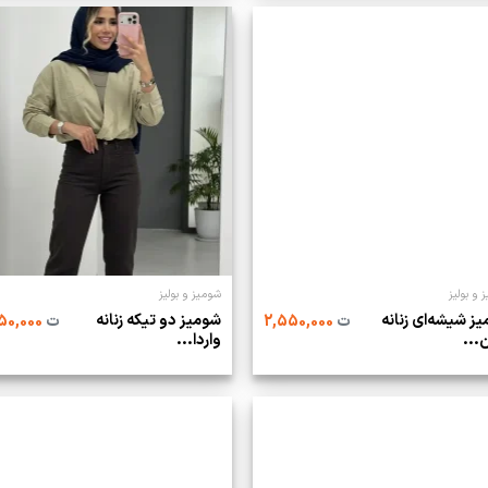
 و بولیز
شومیز و بولیز
ز شیشه‌ای زنانه
شومیز دو تیکه زنانه
ت
2,550,000
ت
2,450,000
‌...
واردا...