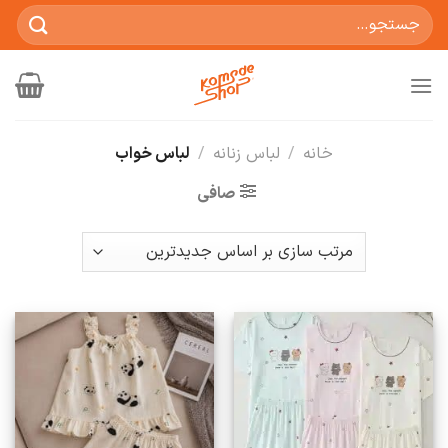
Ski
جستجو
t
برای:
conten
خانه
/
لباس زنانه
/
لباس خواب
صافی