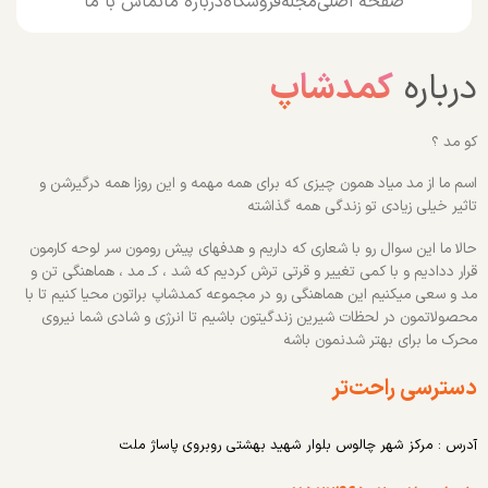
صفحه اصلی
مجله
فروشگاه
درباره ما
تماس با ما
درباره
کمدشاپ
کو مد ؟
اسم ما از مد میاد همون چیزی که برای همه مهمه و این روزا همه درگیرشن و
تاثیر خیلی زیادی تو زندگی همه گذاشته
حالا ما این سوال رو با شعاری که داریم و هدفهای پیش رومون سر لوحه کارمون
قرار ددادیم و با کمی تغییر و قرتی ترش کردیم که شد ، کـ مد ، هماهنگی تن و
مد و سعی میکنیم این هماهنگی رو در مجموعه کمدشاپ براتون محیا کنیم تا با
محصولاتمون در لحظات شیرین زندگیتون باشیم تا انرژی و شادی شما نیروی
محرک ما برای بهتر شدنمون باشه
دسترسی راحت‌تر
آدرس : مرکز شهر چالوس بلوار شهید بهشتی روبروی پاساژ ملت