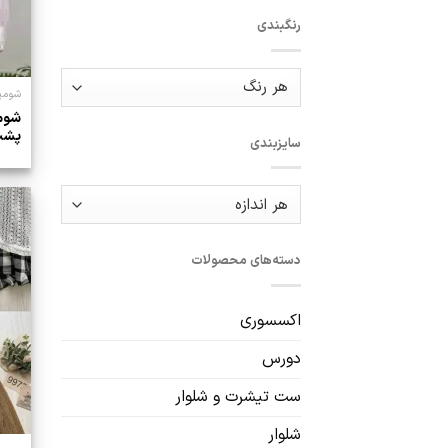
رنگبندی
شومیز
شومی
پشت
سایزبندی
دسته‌های محصولات
اکسسوری
دورس
ست تیشرت و شلوار
شلوار