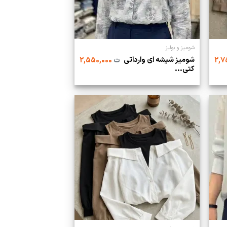
شومیز و بولیز
شومیز شیشه ای وارداتی
ت
2,550,000
کتی...