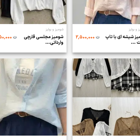
 و بولیز
شومیز و بولیز
ز شیشه ای با تاپ
شومیز مجلسی قارچی
ت
2,500,000
ت
2,750,000
 ...
وارداتی...