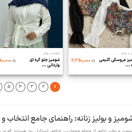
 و بولیز
شومیز و بولیز
یز عروسکی گلیمی
شومیز جلو گره ای
ت
2,350,000
ت
2,750,000
 ...
وارداتی ...
5
4
3
2
1
ومیز و بولیز زنانه: راهنمای جامع انتخاب و
ومیز و بولیز زنانه، از جمله مهم‌ترین عناصر استایل روز هستند که می‌