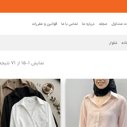
ت متداول
مجله
درباره ما
تماس با ما
قوانین و مقررات
انه
شلوار
نمایش 1–15 از 71 نتیجه