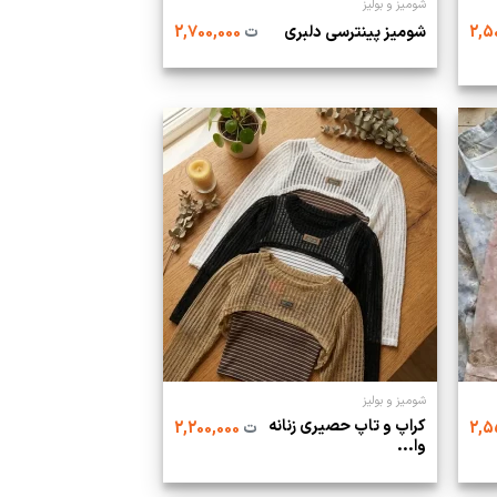
شومیز و بولیز
شومیز پینترسی دلبری
ت
2,700,000
شومیز و بولیز
کراپ و تاپ حصیری زنانه
ت
2,200,000
وا...