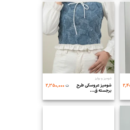
شومیز و بولیز
شومیز عروسکی طرح
ت
2,350,000
برجسته ق...