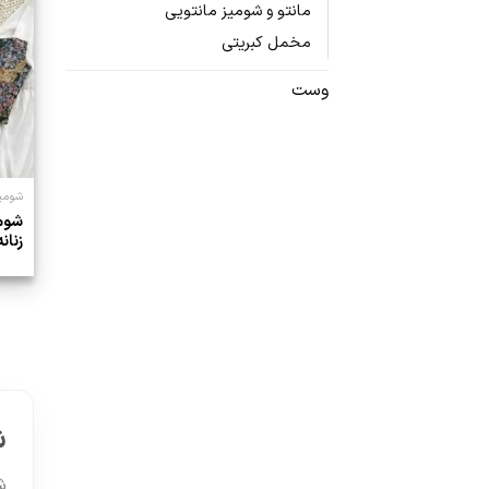
مانتو و شومیز مانتویی
مخمل کبریتی
وست
شومیز
شوم
زنانه
ش
ش