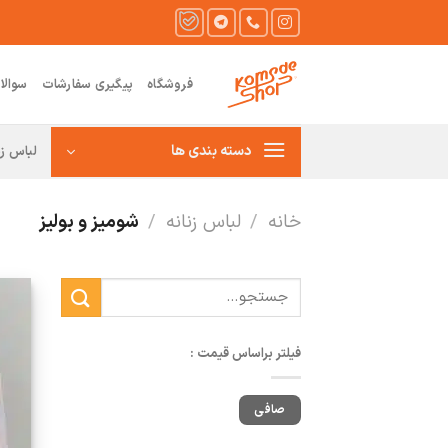
Ski
t
conten
فروشگاه
پیگیری سفارشات
سوالا
دسته بندی ها
لباس زن
خانه
/
لباس زنانه
/
شومیز و بولیز
جستجو
برای:
فیلتر براساس قیمت :
حداقل
حداكثر
صافی
قیمت
قيمت