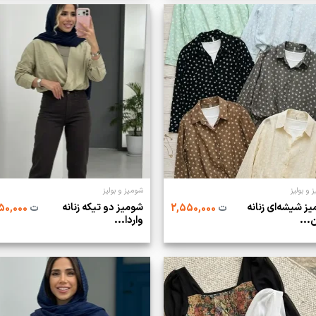
 و بولیز
شومیز و بولیز
ز شیشه‌ای زنانه
شومیز دو تیکه زنانه
ت
2,550,000
ت
2,450,000
‌...
واردا...