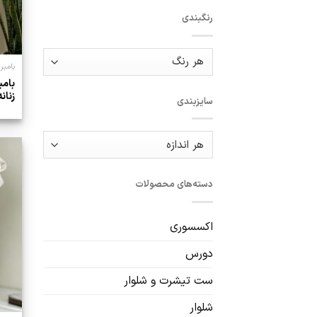
رنگبندی
بامبر
بامب
زنانه
سایزبندی
دسته‌های محصولات
اکسسوری
دورس
ست تیشرت و شلوار
شلوار