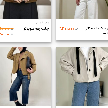
پافر ، کاپشن
ر جکت تابستانی
ت
3,300,000
جکت چرم سوپرانو
ت
3,250,000
 ...
ت
2,180,000