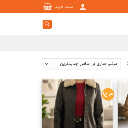
سبد خرید
Sorted
by
latest
حراج!