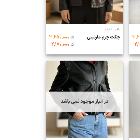
پافر ، کاپشن
جکت چرم مارتینی
ت
3,250,000
ت
2,180,000
در انبار موجود نمی باشد