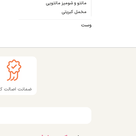
مانتو و شومیز مانتویی
مخمل کبریتی
وست
ضمانت اصالت کال