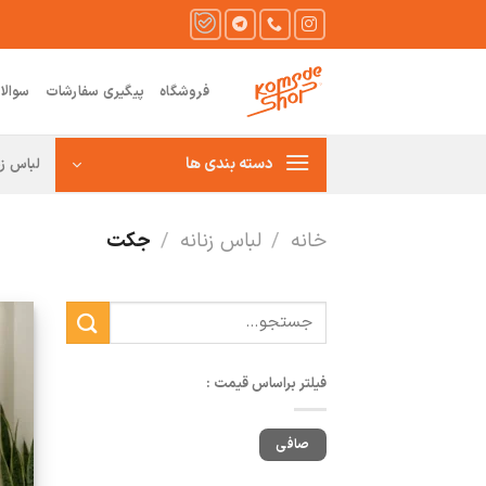
Ski
t
conten
فروشگاه
پیگیری سفارشات
سوالا
دسته بندی ها
لباس زن
خانه
/
لباس زنانه
/
جکت
جستجو
برای:
فیلتر براساس قیمت :
حداقل
حداكثر
صافی
قیمت
قيمت