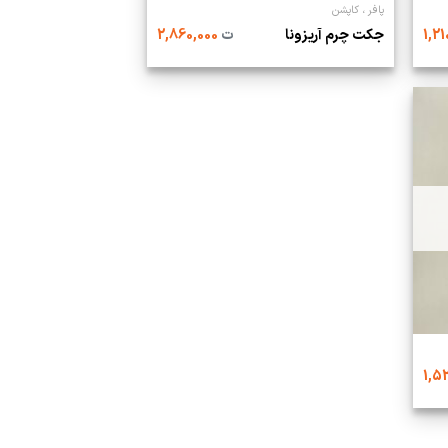
پافر ، کاپشن
جکت چرم آریزونا
ت
2,860,000