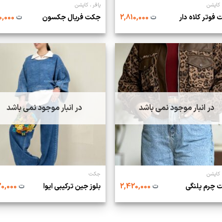
، کاپشن
پافر ، کاپشن
فوتر کلاه دار
ت
2,810,000
جکت فریال جکسون
ت
1,210,000
در انبار موجود نمی باشد
در انبار موجود نمی باشد
، کاپشن
جکت
 چرم پلنگی
ت
2,420,000
بلوز جین ترکیبی ایوا
ت
1,520,000