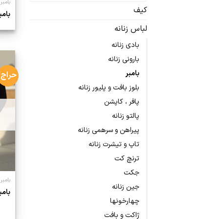
بامبر
کیف
بامبر
لباس زنانه
بادی زنانه
بارونی زنانه
بامبر
حراج!
بلوز بافت و پلیور زنانه
پافر ، کاپشن
پالتو زنانه
پیراهن و سرهمی زنانه
تاپ و تیشرت زنانه
ترنچ کت
جکت
بامبر
جین زنانه
بامب
چهارخونها
ژاکت و بافت