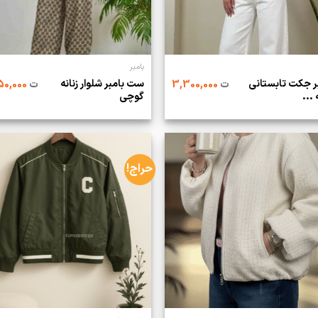
بامبر
ر جکت تابستانی
ست بامبر شلوار زنانه
ت
3,300,000
ت
2,950,000
 ...
گوچی
حراج!