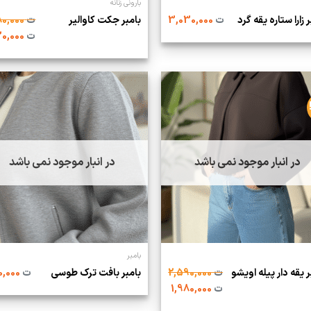
بارونی زنانه
 زارا ستاره یقه گرد‌
ت
3,030,000
بامبر جکت کاوالیر
ت
2,180,000
ت
1,630,000
در انبار موجود نمی باشد
در انبار موجود نمی باشد
بامبر
ر یقه دار پیله اویشو
ت
2,590,000
بامبر بافت ترک طوسی
ت
1,210,000
ت
1,980,000