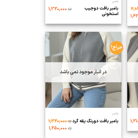
بامبر
بامبر بافت دوجیب
ت
1,320,000
استخونی
حراج!
در انبار موجود نمی باشد
بامبر
بامبر بافت دورنگ یقه گرد
ت
1,320,000
ت
1,250,000