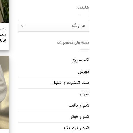
رنگبندی
بامبر
بامب
زنانه
دسته‌های محصولات
اکسسوری
دورس
ست تیشرت و شلوار
شلوار
شلوار بافت
شلوار فوتر
شلوار نیم بگ