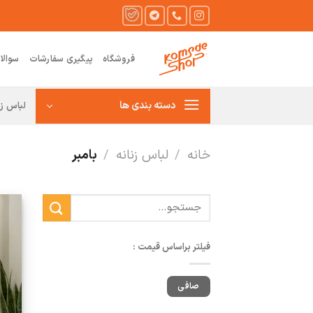
Ski
t
conten
فروشگاه
پیگیری سفارشات
سوالا
دسته بندی ها
لباس زن
خانه
/
لباس زنانه
/
بامبر
جستجو
برای:
فیلتر براساس قیمت :
حداقل
حداكثر
صافی
قیمت
قيمت