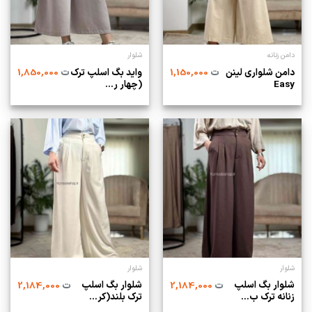
دامن زنانه
شلوار
دامن شلواری لینن
واید بگ اسلپ ترک
ت
1,150,000
ت
1,850,000
Easy
(چهار ر...
شلوار
شلوار
شلوار بگ اسلپ
شلوار بگ اسلپ
ت
2,184,000
ت
2,184,000
زنانه ترک ب...
ترک بلند(کر...