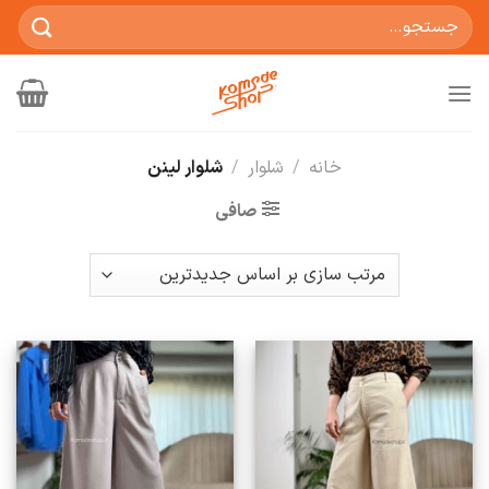
Ski
جستجو
t
برای:
conten
خانه
/
شلوار
/
شلوار لینن
صافی