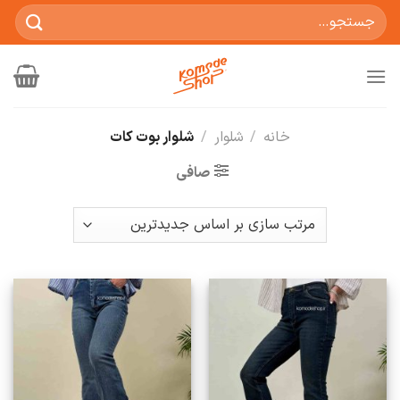
Ski
جستجو
t
برای:
conten
خانه
/
شلوار
/
شلوار بوت کات
صافی