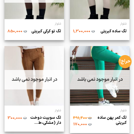
شلوار
شلوار
لگ ساده کبریتی
ت
1,300,000
لگ تو کرکی کبریتی
ت
850,000
حراج!
در انبار موجود نمی باشد
در انبار موجود نمی باشد
شلوار
شلوار
لگ کمر پهن ساده
لگ سوییت دوخت
ت
291,200
ت
300,000
کبریتی
دار (مشکی،ط...
ت
170,000