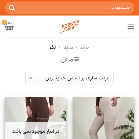
Ski
جستجو
t
برای:
conten
خانه
/
شلوار
/
لگ
صافی
در انبار موجود نمی باشد