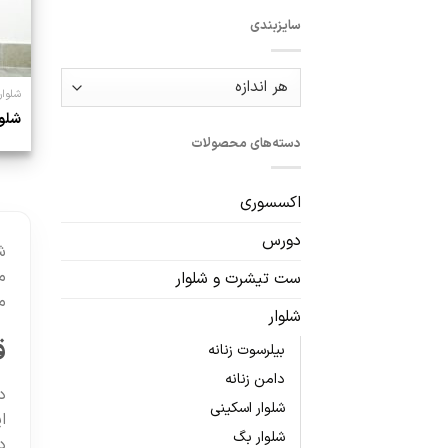
سایزبندی
شلوار
شلوا
دسته‌های محصولات
اکسسوری
دورس
ش
م
ست تیشرت و شلوار
م
شلوار
ق
بیلرسوت زنانه
دامن زنانه
د
شلوار اسکینی
ا
شلوار بگ
د