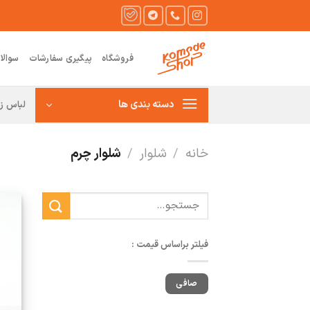
Ski
t
conten
فروشگاه
پیگیری سفارشات
سوالا
دسته بندی ها
لباس زن
خانه
/
شلوار
/
شلوار چرم
جستجو
برای:
فیلتر براساس قیمت :
حداقل
حداكثر
صافی
قیمت
قيمت