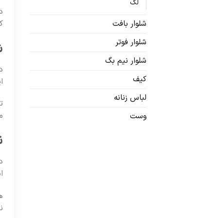
لگ
د
ک
شلوار بافت
شلوار فوتر
ش
شلوار نیم بگ
د
کیف
ا
لباس زنانه
ت
م
وست
ن
د
ا
ه
ن