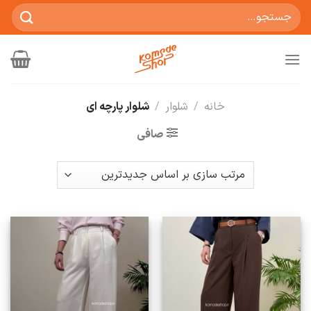
Ski
جستجو
t
برای:
conten
خانه
/
شلوار
/
شلوار پارچه ای
صافی