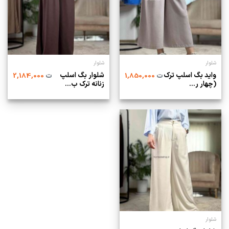
شلوار
شلوار
واید بگ اسلپ ترک
شلوار بگ اسلپ
ت
1,850,000
ت
2,184,000
(چهار ر...
زنانه ترک ب...
شلوار