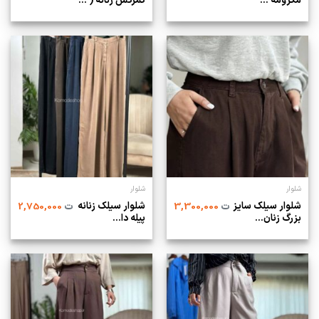
مکرومه ...
کمرکش زنانه ( ...
شلوار
شلوار
شلوار سیلک سایز
شلوار سیلک زنانه
ت
3,300,000
ت
2,750,000
بزرگ زنان...
پیله‌ دا...