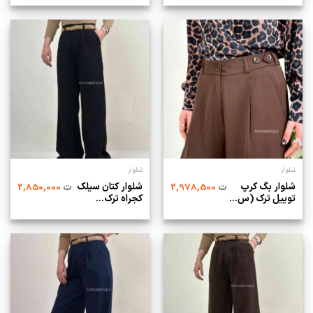
شلوار
شلوار
شلوار بگ کرپ
شلوار کتان سیلک
ت
2,978,500
ت
2,850,000
توییل ترک (س...
کجراه ترک...