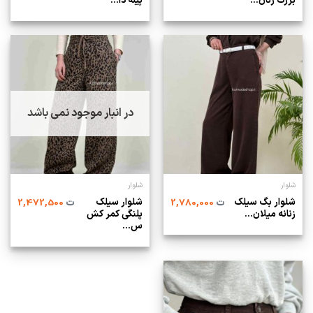
بزرگ زنان...
پیله‌ دا...
در انبار موجود نمی باشد
شلوار
شلوار
شلوار بگ سیلک
شلوار سیلک
ت
2,780,000
ت
2,472,500
زنانه میلان...
پلنگی کمر کش
س...