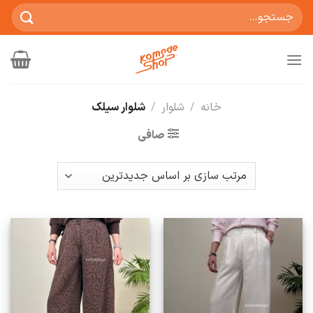
Ski
جستجو
t
برای:
conten
خانه
/
شلوار
/
شلوار سیلک
صافی