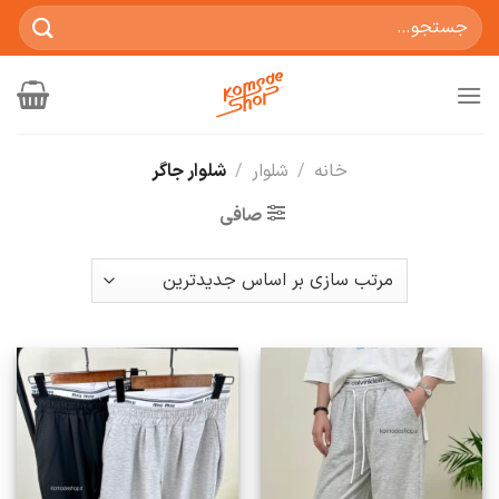
Ski
جستجو
t
برای:
conten
خانه
/
شلوار
/
شلوار جاگر
صافی