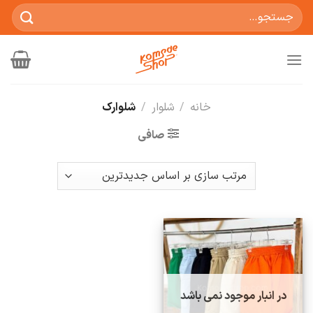
Ski
جستجو
t
برای:
conten
خانه
/
شلوار
/
شلوارک
صافی
در انبار موجود نمی باشد