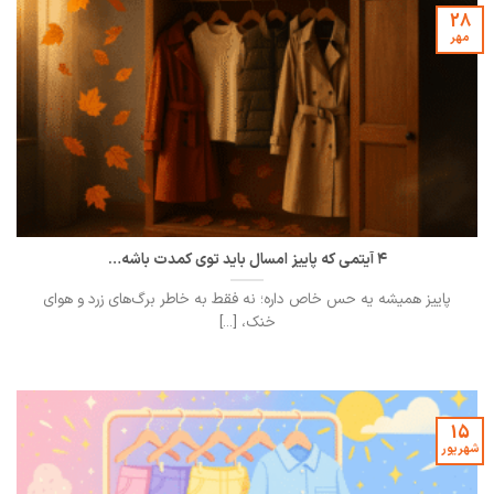
28
مهر
۴ آیتمی که پاییز امسال باید توی کمدت باشه…
پاییز همیشه یه حس خاص داره؛ نه فقط به خاطر برگ‌های زرد و هوای
خنک، [...]
15
شهریور