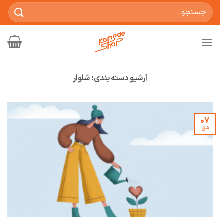
Ski
جستجو
t
برای:
conten
آرشیو دسته بندی:
شلوار
07
دی