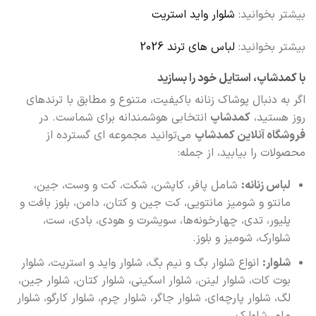
بیشتر بخوانید:
شلوار واید استریت
بیشتر بخوانید:
لباس های ترند 2026
با کمدشاپ، استایل خود را بسازید
اگر به دنبال پوشاک زنانه باکیفیت، متنوع و مطابق با ترندهای
روز هستید،
کمدشاپ
انتخابی هوشمندانه برای شماست. در
فروشگاه آنلاین کمدشاپ
می‌توانید مجموعه‌ ای گسترده از
محصولات را بیابید، از جمله:
لباس زنانه:
شامل پافر، کاپشن، شکت، کت و وست، جین،
مانتو و شومیز مانتویی، کت جین و کتان، دامن، بلوز بافت و
پلیور، تدی، چهارخونه‌ها، سویشرت و هودی، بادی، ست،
شلوارک، شومیز و بلوز.
شلوار:
انواع شلوار بگ و نیم بگ، شلوار واید و استریت، شلوار
بوت کات، شلوار لینن، شلوار اسکینی، شلوار کتان، شلوار جین،
لگ، شلوار پارچه‌ای، شلوار جاگر، شلوار چرم، شلوار کارگو، شلوار
مام، شلوارک.