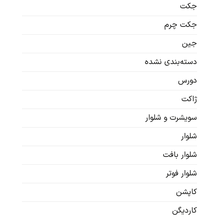
جکت
جکت چرم
جین
دسته‌بندی نشده
دورس
ژاکت
سویشرت‌ و شلوار
شلوار
شلوار بافت
شلوار فوتر
کاپشن
کاردیگن‌