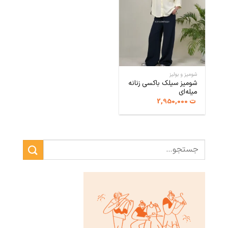
شومیز و بولیز
شومیز سیلک باکسی زنانه
میله‌ای
ت
2,950,000