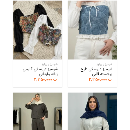
شومیز و بولیز
شومیز و بولیز
شومیز عروسکی طرح
شومیز عروسکی گلیمی
برجسته قلبی
زنانه وارداتی
ت
2,350,000
ت
2,350,000