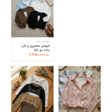
شومیز و بولیز
شومیز حصیری و تاپ
زنانه دو تکه
ت
2,450,000