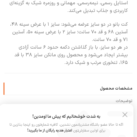
استایل رسمی، نیمه‌رسمی، مهمانی و روزمره شیک به گزینه‌ای
کاربردی و جذاب تبدیل می‌کند.
کت بانو در دو سایز عرضه می‌شود: سایز ۱ با عرض سینه ۴۸،
آستین ۶۸ و قد ۷۰ سانت؛ سایز ۲ با عرض سینه ۵۰، آستین
۷۱ و قد ۷۰ سانت.
در هر دو سایز، با باز گذاشتن دکمه حدود ۶ سانت آزادی
بیشتر ایجاد می‌شود و محصول روی مانکن سایز ۳۸ با قد
۱۶۵، تنخوری مرتب و شیک دارد.
مشخصات محصول
توضیحات
نظرات (0)
به شدت خوشحالیم که پیش ما اومدین!
اگه تا حالا عضو باشگاه مشتریانمون نشدین، کافیه شماره‌تون رو اینجا بذارین تا
برای اولین سفارش‌تون
اعتبار هدیه رایگان از ما بگیرید!
رنگ
سرمه ای, کرم, مشکی, چری, قهوه ای