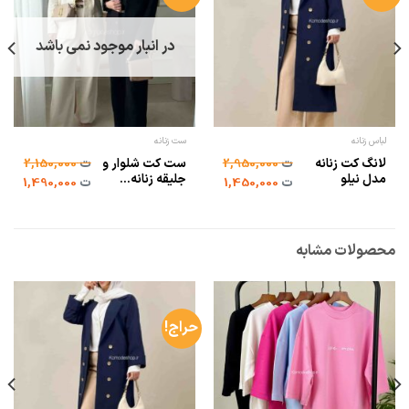
در انبار موجود نمی باشد
لباس زنانه
ست زنانه
لانگ کت زنانه
ست کت شلوار و
ت
2,950,000
ت
2,150,000
مدل نیلو
جلیقه زنانه...
ت
1,450,000
ت
1,490,000
محصولات مشابه
حراج!