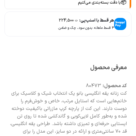
📦
با دقت بسته‌بندی می‌کنیم
🚚
سریع به دستت می‌رسه
هر قسط با اسنپ‌پی:
224,500
ت
۴ قسط ماهانه. بدون سود، چک و ضامن.
🧡
بعد از خرید هم کنارتیم
🛍️
با خیال راحت خرید کن
معرفی محصول
کد محصول:
80473
کت زنانه یقه انگلیسی بانو یک انتخاب شیک و کلاسیک برای
خانم‌هایی است که استایل مرتب، خاص و خوش‌فرم را
دوست دارند. این کت از پارچه کرپ مازراتی باکیفیت دوخته
شده و به‌طور کامل لایی‌کوبی و گاندکشی شده تا روی تن
ایستایی حرفه‌ای و تمیزی داشته باشد. طراحی یقه انگلیسی،
قد ۷۰ سانتی‌متری و ارائه در دو سایز، این مدل را برای