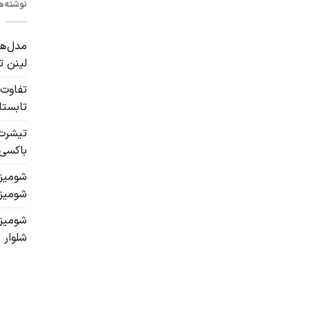
نوشته‌ها
لینن ت
تفاوت 
تابستا
تیشرت 
باکسی 
شومیز 
شومیزی
شومیز 
شلوار 