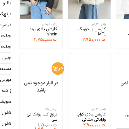
پالتو
ترنچ‌ک
تیشرت 
پافر ، کاپشن
پافر ، کاپشن
کاپشن پر دورنگ
کاپشن بادی برند
shein
MFL
جکت
ت
2,950,000
ت
2,750,000
جکت چ
جین
حراج!
دسته‌ب
دورس
 نمی
در انبار موجود نمی
باشد
ژاکت
سویشرت
پافر ، کاپشن
بارونی زنانه
شلوار
کاپشن بادی کراپ
ترنچ کت برشکا تی
ین
وارادتی مشکی
سی
شلوار 
ت
2,900,000
ت
1,710,000