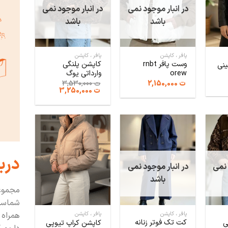
در انبار موجود نمی
در انبار موجود نمی
باشد
باشد
پافر ، کاپشن
پافر ، کاپشن
وست پافر rnbt
کاپشن پلنگی
نی
orew
وارداتی یوگ
مت
ت
2,150,000
ت
3,530,000
لی:
قیمت
قیمت
ت
3,250,000
2,.
اصلی:
فعلی:
ت 3,530,000
ت 3,250,000.
بود.
درب
 نمی
در انبار موجود نمی
باشد
مجموعه
شماست 
پافر ، کاپشن
پافر ، کاپشن
همراه 
کت تک فوتر زنانه
ی
کاپشن کراپ تیوپی