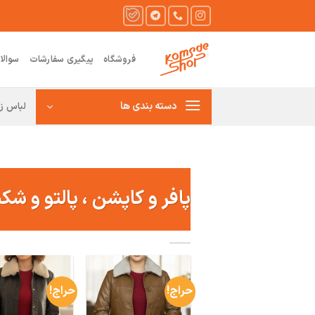
Ski
t
conten
فروشگاه
پیگیری سفارشات
سوالا
دسته بندی ها
لباس زن
پافر و کاپشن ، پالتو و شک
حراج!
حراج!