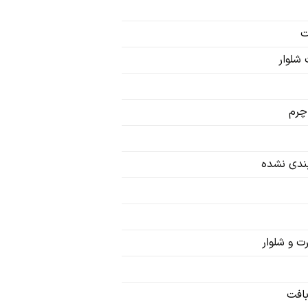
ت
شلوار
رم
ندی نشده
‌ و شلوار
بافت