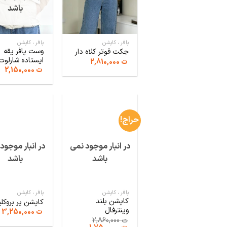
باشد
پافر ، کاپشن
پافر ، کاپشن
وست پافر یقه
جکت فوتر کلاه دار
ایستاده شارلوت
ت
2,810,000
ت
2,150,000
حراج!
در انبار موجود نمی
در انبار موجود
باشد
باشد
پافر ، کاپشن
پافر ، کاپشن
کاپشن بلند
کاپشن پر بروکل
وینترفال
ت
3,250,000
ت
2,860,000