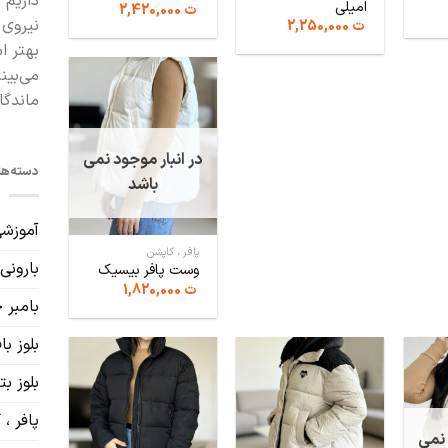
داریم 
امیلی
ت
2,420,000
نیروی 
ت
2,250,000
بهتر ا
می‌بین
ماندگا
در انبار موجود نمی
دسته‌ها
باشد
آموزش
پافر ، کاپشن
بارونی
وست پافر بیسیک
ت
1,820,000
بامبر
بلوز ب
بلوز ب
پافر ،
 نمی