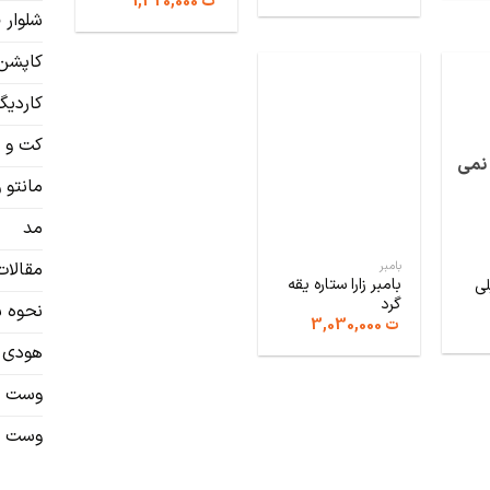
قیمت
قیمت
ت
1,320,000
اصلی:
فعلی:
شلوار ف
ت 1,710,000
ت 1,320,000.
بود.
کاپشن
کاردیگن
کت و ش
 نمی
مانتو 
مد
بامبر
مقالات
بامبر زارا ستاره یقه
لی
گرد‌
نحوه 
یمت
ت
3,030,000
علی:
هودی
2,450,.
وست و
وست و