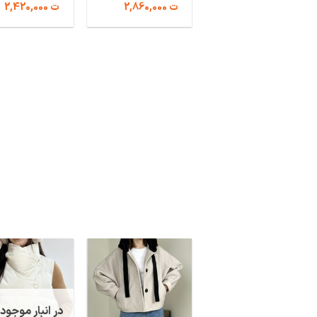
ت
2,860,000
ت
2,420,000
در انبار موجود